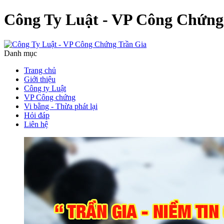
Công Ty Luật - VP Công Chứng
Danh mục
Trang chủ
Giới thiệu
Công ty Luật
VP Công chứng
Vi bằng - Thừa phát lại
Hỏi đáp
Liên hệ