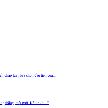
 pháp luật, lựa chọn đầu tiên của..."
ăng thẳng, mệt mỏi. Kể từ khi..."