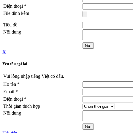
Điện thoại
*
File đính kèm
Tiêu đề
Nội dung
X
Yêu cầu gọi lại
Vui lòng nhập tiếng Việt có dấu.
Họ tên
*
Email
*
Điện thoại
*
Thời gian thích hợp
Nội dung