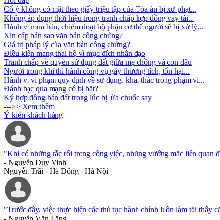
Hỏi đáp
Cố ý không có mặt theo giấy triệu tập của Tòa án bị xử phạt...
Không áp dụng thời hiệu trong tranh chấp hợp đồng vay tài...
Hành vi mua bán, chiếm đoạt bộ phận cơ thể người sẽ bị xử lý...
Xin cấp bản sao văn bản công chứng?
Giá trị pháp lý của văn bản công chứng?
Điều kiện mang thai hộ vì mục đích nhân đạo
Tranh chấp về quyền sử dụng đất giữa mẹ chồng và con dâu
Người trong khi thi hành công vụ gây thương tích, tổn hại...
Hành vi vi phạm quy định về sử dụng, khai thác trong phạm vi...
Đánh bạc qua mạng có bị bắt?
Ký hợp đồng bán đất trong lúc bị lừa chuốc say
--->> Xem thêm
Ý kiến khách hàng
"Khi có những rắc rối trong công việc, những vướng mắc liên quan đến
- Nguyễn Duy Vinh
Nguyễn Trãi - Hà Đông - Hà Nội
"Trước đây, việc thực hiện các thủ tục hành chính luôn làm tôi thấy c
- Nguyễn Văn Lăng