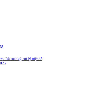
ung
ọ: Rà soát kỹ, xử lý triệt để
2025