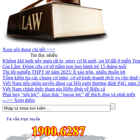
Xem nội dung chi tiết >>>
Tin nóng
Tin đọc nhiều
Không khí lạnh gây mưa rất to, nguy cơ lũ quét, sạt lở đất ở miền Tr
Gia Lâm: Đóng cửa cơ sở mầm non bạo hành trẻ 15 tháng tuổi
Thi tốt nghiệp THPT từ năm 2025: Ít xáo trộn, nhiều thuận lợi
Tổng kiểm tra các chung cư mini, cơ sở kinh doanh dịch vụ cho thuê tr
Việt Nam tiếp nhận quyền đăng cai Hội nghị thượng đỉnh P4G năm 
Việt Nam chính thức tham gia Hiệp định về Biển cả
Phát huy “nội lực”, khai thác “ngoại lực” để thích ứng và phát triển
--->> Xem thêm