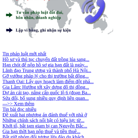
Tin pháp luật mới nhất
Hồ sơ và thủ tục chuyển đất trồng lúa sang...
Hạn chót để nộp hồ sơ gia hạn đất là ngày...
Lãnh đạo Trung ương và thành phố Hà Nội...
Gỡ vướng pháp lý cho thị trường bất động...
Thanh Oai: Lấy quy hoạch làm điểm đột phá...
Gia Lâm: Hướng tới xây dựng đô thị đồng...
Dự án cải tạo, nâng cấp quốc lộ 6 (đoạn Ba...
Sửa đổi, bổ sung nhiều quy định liên quan...
--->> Xem thêm
Tin bài đọc nhiều
Đề xuất hai phương án đánh thuế với nhà ở
Những chính sách nổi bật có hiệu lực từ...
Khởi tố, bắt tạm giam bị can Nguyễn Bắc...
Gia hạn thời hạn nộp thuế và tiền thuê...
Bắt giữ nhóm đối tượng lừa đảo du khách...