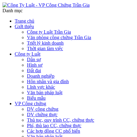
Danh mục
Trang chủ
Giới thiệu
Công ty Luật Trần Gia
Văn phòng công chứng Trần Gia
Triết lý kinh doanh
Thời gian làm việc
Công ty Luật
Dân sự
Hình sự
Đất đai
Doanh nghiệp
Hôn nhân và gia đình
Lĩnh vực khác
Văn bản pháp luật
Biểu mẫu
VP Công chứng
DV công chứng
DV chứng thực
Thủ tục, quy trình CC, chứng thực
Phí, thù lao CC, chứng thực
Các hợp đồng CC phổ biến
Văn bản pháp luật