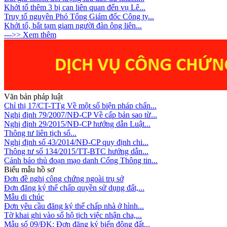
Khởi tố thêm 3 bị can liên quan đến vụ Lê...
Truy tố nguyên Phó Tổng Giám đốc Công ty...
Khởi tố, bắt tạm giam người đàn ông liên...
--->> Xem thêm
Văn bản pháp luật
Chỉ thị 17/CT-TTg Về một số biện pháp chấn...
Nghị định 79/2007/NĐ-CP Về cấp bản sao từ...
Nghị định 29/2015/NĐ-CP hướng dẫn Luật...
Thông tư liên tịch số...
Nghị định số 43/2014/NĐ-CP quy định chi...
Thông tư số 134/2015/TT-BTC hướng dẫn...
Cảnh báo thủ đoạn mạo danh Cổng Thông tin...
Biểu mẫu hồ sơ
Đơn đề nghị công chứng ngoài trụ sở
Đơn đăng ký thế chấp quyền sử dụng đất,...
Mẫu di chúc
Đơn yêu cầu đăng ký thế chấp nhà ở hình...
Tờ khai ghi vào sổ hộ tịch việc nhận cha,...
Mẫu số 09/ĐK: Đơn đăng ký biến động đất...