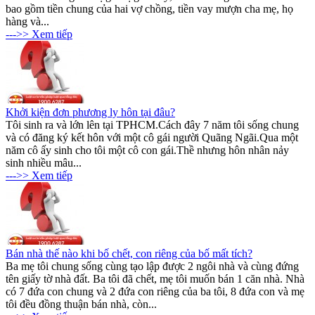
bao gồm tiền chung của hai vợ chồng, tiền vay mượn cha mẹ, họ
hàng và...
--->> Xem tiếp
Khởi kiện đơn phương ly hôn tại đâu?
Tôi sinh ra và lớn lên tại TPHCM.Cách đây 7 năm tôi sống chung
và có đăng ký kết hôn với một cô gái người Quãng Ngãi.Qua một
năm cô ấy sinh cho tôi một cô con gái.Thề nhưng hôn nhân nảy
sinh nhiều mâu...
--->> Xem tiếp
Bán nhà thế nào khi bố chết, con riêng của bố mất tích?
Ba mẹ tôi chung sống cùng tạo lập được 2 ngôi nhà và cùng đứng
tên giấy tờ nhà đất. Ba tôi đã chết, mẹ tôi muốn bán 1 căn nhà. Nhà
có 7 đứa con chung và 2 đứa con riêng của ba tôi, 8 đứa con và mẹ
tôi đều đồng thuận bán nhà, còn...