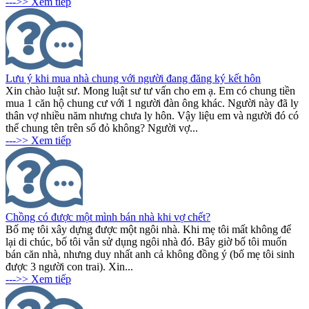
--->> Xem tiếp
Lưu ý khi mua nhà chung với người đang đăng ký kết hôn
Xin chào luật sư. Mong luật sư tư vấn cho em ạ. Em có chung tiền
mua 1 căn hộ chung cư với 1 người đàn ông khác. Người này đã ly
thân vợ nhiều năm nhưng chưa ly hôn. Vậy liệu em và người đó có
thể chung tên trên sổ đỏ không? Người vợ...
--->> Xem tiếp
Chồng có được một mình bán nhà khi vợ chết?
Bố mẹ tôi xây dựng được một ngôi nhà. Khi mẹ tôi mất không để
lại di chúc, bố tôi vẫn sử dụng ngôi nhà đó. Bây giờ bố tôi muốn
bán căn nhà, nhưng duy nhất anh cả không đồng ý (bố mẹ tôi sinh
được 3 người con trai). Xin...
--->> Xem tiếp