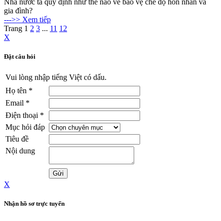
Nhà nước ta quy định như thế nào về bảo vệ chế độ hôn nhân và
gia đình?
--->> Xem tiếp
Trang
1
2
3
...
11
12
X
Đặt câu hỏi
Vui lòng nhập tiếng Việt có dấu.
Họ tên
*
Email
*
Điện thoại
*
Mục hỏi đáp
Tiêu đề
Nội dung
X
Nhận hồ sơ trực tuyến