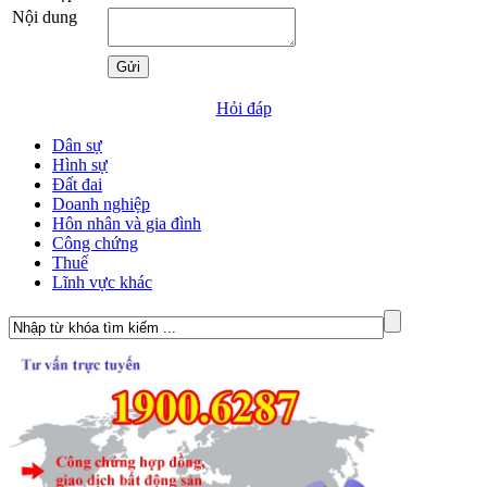
Nội dung
Hỏi đáp
Dân sự
Hình sự
Đất đai
Doanh nghiệp
Hôn nhân và gia đình
Công chứng
Thuế
Lĩnh vực khác