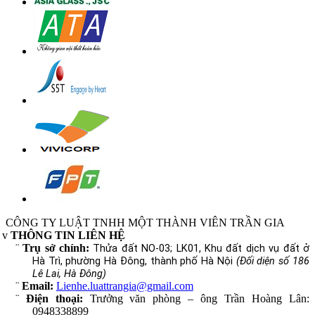
CÔNG TY LUẬT TNHH MỘT THÀNH VIÊN TRẦN GIA
v
THÔNG TIN LIÊN HỆ
¨
Trụ sở chính:
Thửa đất NO-03; LK01, Khu đất dịch vụ đất ở
Hà Trì, phường Hà Đông, thành phố Hà Nội
(Đối diện số 186
Lê Lai, Hà Đông)
¨
Email:
Lienhe.luattrangia@gmail.com
¨
Điện thoại:
Trưởng văn phòng – ông Trần Hoàng Lân:
0948338899