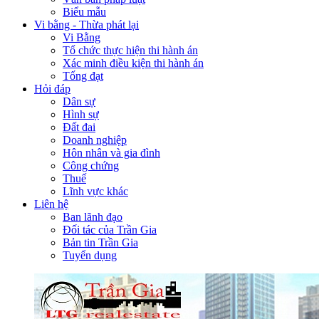
Biểu mẫu
Vi bằng - Thừa phát lại
Vi Bằng
Tổ chức thực hiện thi hành án
Xác minh điều kiện thi hành án
Tống đạt
Hỏi đáp
Dân sự
Hình sự
Đất đai
Doanh nghiệp
Hôn nhân và gia đình
Công chứng
Thuế
Lĩnh vực khác
Liên hệ
Ban lãnh đạo
Đối tác của Trần Gia
Bản tin Trần Gia
Tuyển dụng