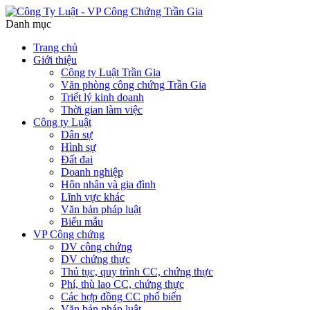
Danh mục
Trang chủ
Giới thiệu
Công ty Luật Trần Gia
Văn phòng công chứng Trần Gia
Triết lý kinh doanh
Thời gian làm việc
Công ty Luật
Dân sự
Hình sự
Đất đai
Doanh nghiệp
Hôn nhân và gia đình
Lĩnh vực khác
Văn bản pháp luật
Biểu mẫu
VP Công chứng
DV công chứng
DV chứng thực
Thủ tục, quy trình CC, chứng thực
Phí, thù lao CC, chứng thực
Các hợp đồng CC phổ biến
Văn bản pháp luật