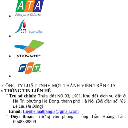
CÔNG TY LUẬT TNHH MỘT THÀNH VIÊN TRẦN GIA
v
THÔNG TIN LIÊN HỆ
¨
Trụ sở chính:
Thửa đất NO-03; LK01, Khu đất dịch vụ đất ở
Hà Trì, phường Hà Đông, thành phố Hà Nội
(Đối diện số 186
Lê Lai, Hà Đông)
¨
Email:
Lienhe.luattrangia@gmail.com
¨
Điện thoại:
Trưởng văn phòng – ông Trần Hoàng Lân:
0948338899