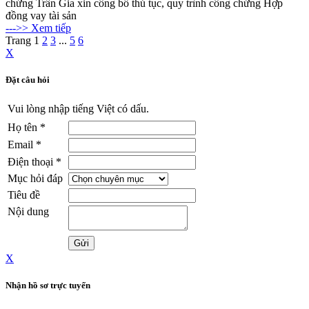
chứng Trần Gia xin công bố thủ tục, quy trình công chứng Hợp
đồng vay tài sản
--->> Xem tiếp
Trang
1
2
3
...
5
6
X
Đặt câu hỏi
Vui lòng nhập tiếng Việt có dấu.
Họ tên
*
Email
*
Điện thoại
*
Mục hỏi đáp
Tiêu đề
Nội dung
X
Nhận hồ sơ trực tuyến