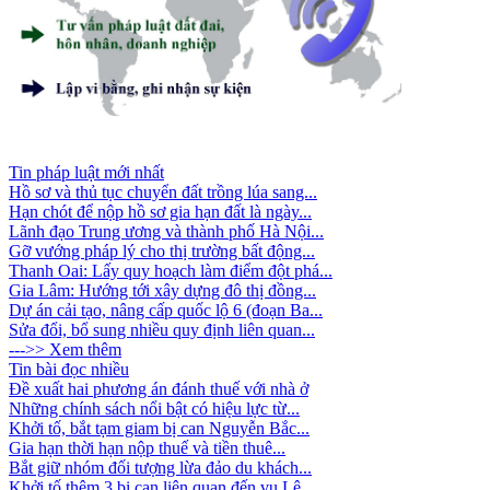
Tin pháp luật mới nhất
Hồ sơ và thủ tục chuyển đất trồng lúa sang...
Hạn chót để nộp hồ sơ gia hạn đất là ngày...
Lãnh đạo Trung ương và thành phố Hà Nội...
Gỡ vướng pháp lý cho thị trường bất động...
Thanh Oai: Lấy quy hoạch làm điểm đột phá...
Gia Lâm: Hướng tới xây dựng đô thị đồng...
Dự án cải tạo, nâng cấp quốc lộ 6 (đoạn Ba...
Sửa đổi, bổ sung nhiều quy định liên quan...
--->> Xem thêm
Tin bài đọc nhiều
Đề xuất hai phương án đánh thuế với nhà ở
Những chính sách nổi bật có hiệu lực từ...
Khởi tố, bắt tạm giam bị can Nguyễn Bắc...
Gia hạn thời hạn nộp thuế và tiền thuê...
Bắt giữ nhóm đối tượng lừa đảo du khách...
Khởi tố thêm 3 bị can liên quan đến vụ Lê...