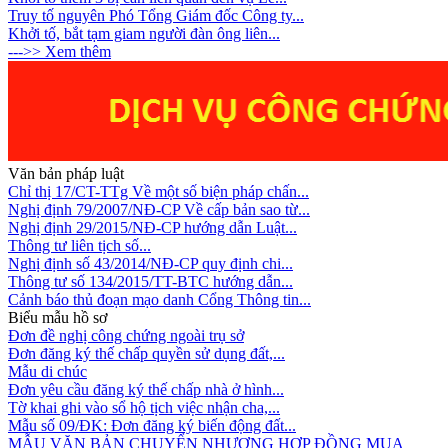
Truy tố nguyên Phó Tổng Giám đốc Công ty...
Khởi tố, bắt tạm giam người đàn ông liên...
--->> Xem thêm
Văn bản pháp luật
Chỉ thị 17/CT-TTg Về một số biện pháp chấn...
Nghị định 79/2007/NĐ-CP Về cấp bản sao từ...
Nghị định 29/2015/NĐ-CP hướng dẫn Luật...
Thông tư liên tịch số...
Nghị định số 43/2014/NĐ-CP quy định chi...
Thông tư số 134/2015/TT-BTC hướng dẫn...
Cảnh báo thủ đoạn mạo danh Cổng Thông tin...
Biểu mẫu hồ sơ
Đơn đề nghị công chứng ngoài trụ sở
Đơn đăng ký thế chấp quyền sử dụng đất,...
Mẫu di chúc
Đơn yêu cầu đăng ký thế chấp nhà ở hình...
Tờ khai ghi vào sổ hộ tịch việc nhận cha,...
Mẫu số 09/ĐK: Đơn đăng ký biến động đất...
MẪU VĂN BẢN CHUYỂN NHƯỢNG HỢP ĐỒNG MUA