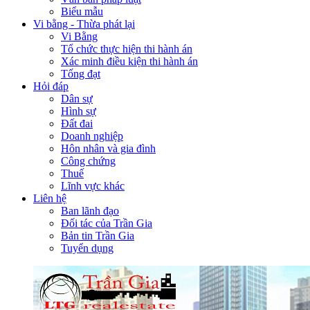
Biểu mẫu
Vi bằng - Thừa phát lại
Vi Bằng
Tổ chức thực hiện thi hành án
Xác minh điều kiện thi hành án
Tống đạt
Hỏi đáp
Dân sự
Hình sự
Đất đai
Doanh nghiệp
Hôn nhân và gia đình
Công chứng
Thuế
Lĩnh vực khác
Liên hệ
Ban lãnh đạo
Đối tác của Trần Gia
Bản tin Trần Gia
Tuyển dụng