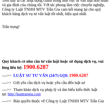
Trên đây là các hoạt động chính trong lĩnh vực tư vấn luật hôn nhân
và gia đình của chúng tôi. Với tác phong làm việc chuyên nghiệp,
Công ty Luật TNHH MTV Trần Gia cam kết mang lại cho quý
khách hàng dịch vụ tư vấn luật tốt nhất, hiệu quả nhất.
Trân trọng!
Quý khách có nhu cầu tư vấn luật hoặc sử dụng dịch vụ, vui
1900.6287
lòng liên hệ:
1900.6287
---->>
LUẬT SƯ TƯ VẤN (24/7) GỌI:
---->> Gửi yêu cầu dịch vụ hoặc yêu cầu đến luật sư
---->> Tham khảo dịch vụ pháp lý và tìm hiểu kiến thức luật
tại:
http://luattrangia.com
---->> Bản quyền thuộc về Công ty Luật TNHH MTV Trần Gia