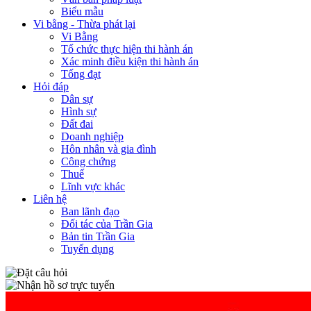
Biểu mẫu
Vi bằng - Thừa phát lại
Vi Bằng
Tổ chức thực hiện thi hành án
Xác minh điều kiện thi hành án
Tống đạt
Hỏi đáp
Dân sự
Hình sự
Đất đai
Doanh nghiệp
Hôn nhân và gia đình
Công chứng
Thuế
Lĩnh vực khác
Liên hệ
Ban lãnh đạo
Đối tác của Trần Gia
Bản tin Trần Gia
Tuyển dụng