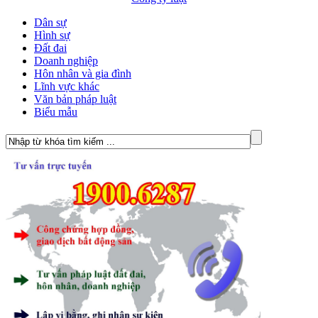
Dân sự
Hình sự
Đất đai
Doanh nghiệp
Hôn nhân và gia đình
Lĩnh vực khác
Văn bản pháp luật
Biểu mẫu