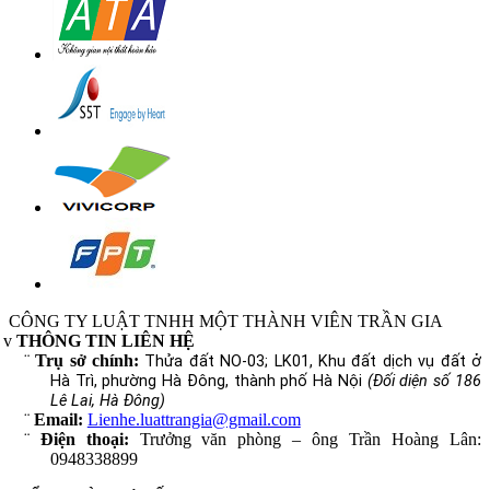
CÔNG TY LUẬT TNHH MỘT THÀNH VIÊN TRẦN GIA
v
THÔNG TIN LIÊN HỆ
¨
Trụ sở chính:
Thửa đất NO-03; LK01, Khu đất dịch vụ đất ở
Hà Trì, phường Hà Đông, thành phố Hà Nội
(Đối diện số 186
Lê Lai, Hà Đông)
¨
Email:
Lienhe.luattrangia@gmail.com
¨
Điện thoại:
Trưởng văn phòng – ông Trần Hoàng Lân:
0948338899