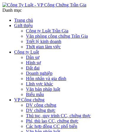
Danh mục
Trang chủ
Giới thiệu
Công ty Luật Trần Gia
Văn phòng công chứng Trần Gia
Triết lý kinh doanh
Thời gian làm việc
Công ty Luật
Dân sự
Hình sự
Đất đai
Doanh nghiệp
Hôn nhân và gia đình
Lĩnh vực khác
Văn bản pháp luật
Biểu mẫu
VP Công chứng
DV công chứng
DV chứng thực
Thủ tục, quy trình CC, chứng thực
Phí, thù lao CC, chứng thực
Các hợp đồng CC phổ biến
Văn bản pháp luật