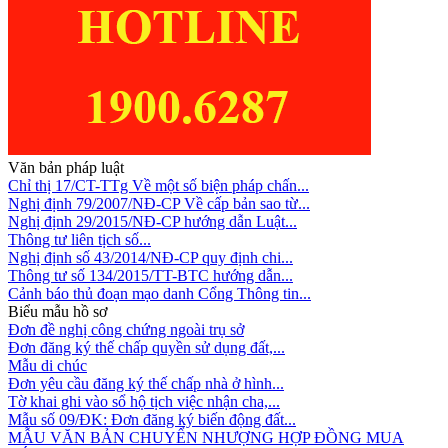
Văn bản pháp luật
Chỉ thị 17/CT-TTg Về một số biện pháp chấn...
Nghị định 79/2007/NĐ-CP Về cấp bản sao từ...
Nghị định 29/2015/NĐ-CP hướng dẫn Luật...
Thông tư liên tịch số...
Nghị định số 43/2014/NĐ-CP quy định chi...
Thông tư số 134/2015/TT-BTC hướng dẫn...
Cảnh báo thủ đoạn mạo danh Cổng Thông tin...
Biểu mẫu hồ sơ
Đơn đề nghị công chứng ngoài trụ sở
Đơn đăng ký thế chấp quyền sử dụng đất,...
Mẫu di chúc
Đơn yêu cầu đăng ký thế chấp nhà ở hình...
Tờ khai ghi vào sổ hộ tịch việc nhận cha,...
Mẫu số 09/ĐK: Đơn đăng ký biến động đất...
MẪU VĂN BẢN CHUYỂN NHƯỢNG HỢP ĐỒNG MUA