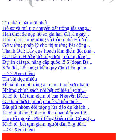
Tin pháp luật mới nhất
Hồ sơ và thủ tục chuyển đất trồng lúa sang...
Hạn chót để nộp hồ sơ gia hạn đất là ngày...
Lãnh đạo Trung ương và thành phố Hà Nội...
Gỡ vướng pháp lý cho thị trường bất động...
Thanh Oai: Lấy quy hoạch làm điểm đột phá...
Gia Lâm: Hướng tới xây dựng đô thị đồng...
Dự án cải tạo, nâng cấp quốc lộ 6 (đoạn Ba...
Sửa đổi, bổ sung nhiều quy định liên quan...
--->> Xem thêm
Tin bài đọc nhiều
Đề xuất hai phương án đánh thuế với nhà ở
Những chính sách nổi bật có hiệu lực từ...
Khởi tố, bắt tạm giam bị can Nguyễn Bắc...
Gia hạn thời hạn nộp thuế và tiền thuê...
Bắt giữ nhóm đối tượng lừa đảo du khách...
Khởi tố thêm 3 bị can liên quan đến vụ Lê...
Truy tố nguyên Phó Tổng Giám đốc Công ty...
Khởi tố, bắt tạm giam người đàn ông liên...
--->> Xem thêm