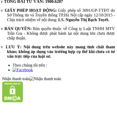
v
TỔNG ĐÀI TƯ VẤN:
1900.6287
v
GIẤY PHÉP HOẠT ĐỘNG:
Giấy phép số 3091/GP-TTĐT do
Sở Thông tin và Truyền thông TP.Hà Nội cấp ngày 12/10/2015 -
Chịu trách nhiệm về nội dung:
LS. Nguyễn Thị Bạch Tuyết.
v
BẢN QUYỀN:
Bản quyền thuộc về Công ty Luật TNHH MTV
Trần Gia - Không được phát hành lại nội dung khi chưa được
chấp thuận.
v
LƯU Ý:
Nội dung trên website này mang tính chất tham
khảo; không áp dụng vào trường hợp cụ thể khi chưa có tư
vấn trực tiếp của luật sư.
Theo chúng tôi trên :
Nhận thanh toán