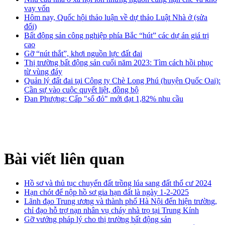
vay vốn
Hôm nay, Quốc hội thảo luận về dự thảo Luật Nhà ở (sửa
đổi)
Bất động sản công nghiệp phía Bắc “hút” các dự án giá trị
cao
Gỡ “nút thắt”, khơi nguồn lực đất đai
Thị trường bất động sản cuối năm 2023: Tìm cách hồi phục
từ vùng đáy
Quản lý đất đai tại Công ty Chè Long Phú (huyện Quốc Oai):
Cần sự vào cuộc quyết liệt, đồng bộ
Đan Phượng: Cấp "sổ đỏ" mới đạt 1,82% nhu cầu
Bài viết liên quan
Hồ sơ và thủ tục chuyển đất trồng lúa sang đất thổ cư 2024
Hạn chót để nộp hồ sơ gia hạn đất là ngày 1-2-2025
Lãnh đạo Trung ương và thành phố Hà Nội đến hiện trường,
chỉ đạo hỗ trợ nạn nhân vụ cháy nhà trọ tại Trung Kính
Gỡ vướng pháp lý cho thị trường bất động sản