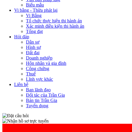
Biểu mẫu
Vi bằng - Thừa phát lại
Vi Bằng
Tổ chức thực hiện thi hành án
Xác minh điều kiện thi hành án
Tống đạt
Hỏi đáp
Dân sự
Hình sự
Đất đai
Doanh nghiệp
Hôn nhân và gia đình
Công chứng
Thuế
Lĩnh vực khác
Liên hệ
Ban lãnh đạo
Đối tác của Trần Gia
Bản tin Trần Gia
Tuyển dụng