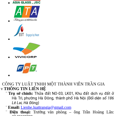
CÔNG TY LUẬT TNHH MỘT THÀNH VIÊN TRẦN GIA
v
THÔNG TIN LIÊN HỆ
¨
Trụ sở chính:
Thửa đất NO-03; LK01, Khu đất dịch vụ đất ở
Hà Trì, phường Hà Đông, thành phố Hà Nội
(Đối diện số 186
Lê Lai, Hà Đông)
¨
Email:
Lienhe.luattrangia@gmail.com
¨
Điện thoại:
Trưởng văn phòng – ông Trần Hoàng Lân: