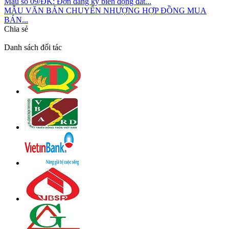
Mẫu số 09/ĐK: Đơn đăng ký biến động đất...
MẪU VĂN BẢN CHUYỂN NHƯỢNG HỢP ĐỒNG MUA
BÁN...
Chia sẻ
Danh sách đối tác