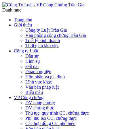
Danh mục
Trang chủ
Giới thiệu
Công ty Luật Trần Gia
Văn phòng công chứng Trần Gia
Triết lý kinh doanh
Thời gian làm việc
Công ty Luật
Dân sự
Hình sự
Đất đai
Doanh nghiệp
Hôn nhân và gia đình
Lĩnh vực khác
Văn bản pháp luật
Biểu mẫu
VP Công chứng
DV công chứng
DV chứng thực
Thủ tục, quy trình CC, chứng thực
Phí, thù lao CC, chứng thực
Các hợp đồng CC phổ biến
Văn bản pháp luật