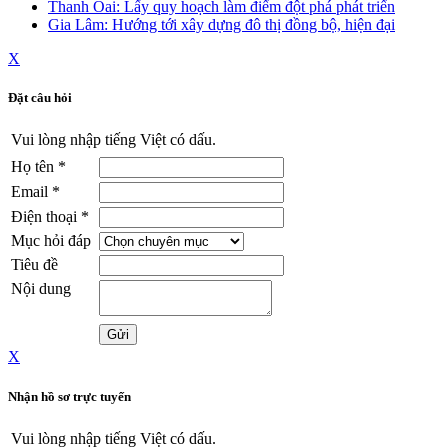
Thanh Oai: Lấy quy hoạch làm điểm đột phá phát triển
Gia Lâm: Hướng tới xây dựng đô thị đồng bộ, hiện đại
X
Đặt câu hỏi
Vui lòng nhập tiếng Việt có dấu.
Họ tên
*
Email
*
Điện thoại
*
Mục hỏi đáp
Tiêu đề
Nội dung
X
Nhận hồ sơ trực tuyến
Vui lòng nhập tiếng Việt có dấu.