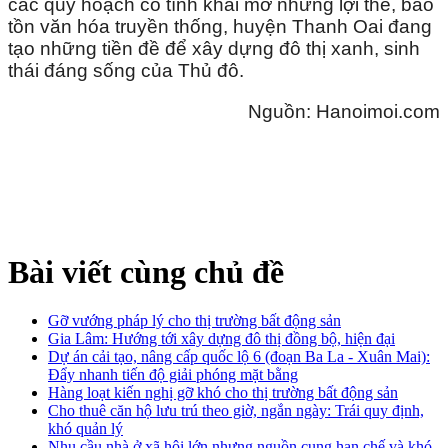
các quy hoạch có tính khai mở những lợi thế, bảo
tồn văn hóa truyền thống, huyện Thanh Oai đang
tạo những tiền đề để xây dựng đô thị xanh, sinh
thái đáng sống của Thủ đô.
Nguồn: Hanoimoi.com
Bài viết cùng chủ đề
Gỡ vướng pháp lý cho thị trường bất động sản
Gia Lâm: Hướng tới xây dựng đô thị đồng bộ, hiện đại
Dự án cải tạo, nâng cấp quốc lộ 6 (đoạn Ba La - Xuân Mai):
Đẩy nhanh tiến độ giải phóng mặt bằng
Hàng loạt kiến nghị gỡ khó cho thị trường bất động sản
Cho thuê căn hộ lưu trú theo giờ, ngắn ngày: Trái quy định,
khó quản lý
Nhu cầu nhà ở xã hội lớn nhưng nguồn cung hạn chế và khó