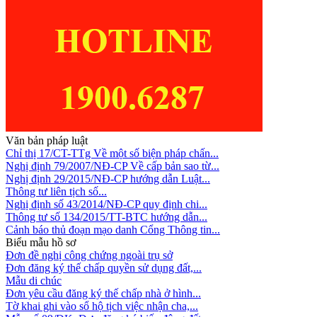
Văn bản pháp luật
Chỉ thị 17/CT-TTg Về một số biện pháp chấn...
Nghị định 79/2007/NĐ-CP Về cấp bản sao từ...
Nghị định 29/2015/NĐ-CP hướng dẫn Luật...
Thông tư liên tịch số...
Nghị định số 43/2014/NĐ-CP quy định chi...
Thông tư số 134/2015/TT-BTC hướng dẫn...
Cảnh báo thủ đoạn mạo danh Cổng Thông tin...
Biểu mẫu hồ sơ
Đơn đề nghị công chứng ngoài trụ sở
Đơn đăng ký thế chấp quyền sử dụng đất,...
Mẫu di chúc
Đơn yêu cầu đăng ký thế chấp nhà ở hình...
Tờ khai ghi vào sổ hộ tịch việc nhận cha,...