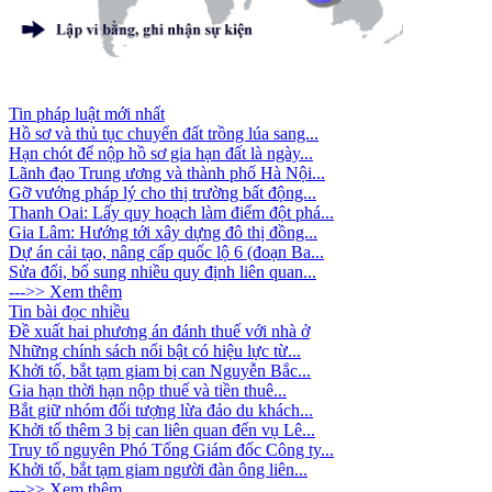
Tin pháp luật mới nhất
Hồ sơ và thủ tục chuyển đất trồng lúa sang...
Hạn chót để nộp hồ sơ gia hạn đất là ngày...
Lãnh đạo Trung ương và thành phố Hà Nội...
Gỡ vướng pháp lý cho thị trường bất động...
Thanh Oai: Lấy quy hoạch làm điểm đột phá...
Gia Lâm: Hướng tới xây dựng đô thị đồng...
Dự án cải tạo, nâng cấp quốc lộ 6 (đoạn Ba...
Sửa đổi, bổ sung nhiều quy định liên quan...
--->> Xem thêm
Tin bài đọc nhiều
Đề xuất hai phương án đánh thuế với nhà ở
Những chính sách nổi bật có hiệu lực từ...
Khởi tố, bắt tạm giam bị can Nguyễn Bắc...
Gia hạn thời hạn nộp thuế và tiền thuê...
Bắt giữ nhóm đối tượng lừa đảo du khách...
Khởi tố thêm 3 bị can liên quan đến vụ Lê...
Truy tố nguyên Phó Tổng Giám đốc Công ty...
Khởi tố, bắt tạm giam người đàn ông liên...
--->> Xem thêm